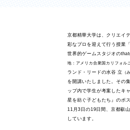
グラフィックデザインコース
デジタルクリエイションコース
イラスト学科
京都精華大学は、クリエイ
プロダクトデザイン学科
建築学科
彩なプロを迎えて行う授業
世界的ゲームスタジオのthatgam
地：アメリカ合衆国カリフォル
ランド・リードの水谷 立
（
を開講いたしました。その
ップ内で学生が考案したキャ
星を紡ぐ子どもたち』のポスタ
11月3日の19日間、京都
しています。