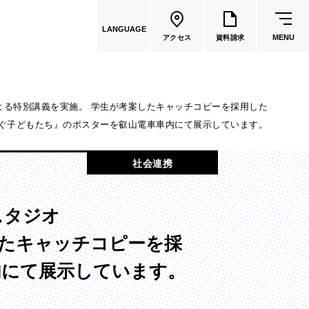
LANGUAGE
MENU
アクセス
資料請求
」による特別講義を実施。 学生が考案したキャッチコピーを採用した
を紡ぐ子どもたち』のポスターを叡山電車車内にて展示しています。
共通教育
社会連携
教員一覧
スタジオ
国際文化学部
案したキャッチコピーを採
（2026年度募集停止）
内にて展示しています。
カートゥーンコース
（2025年度募集停止）