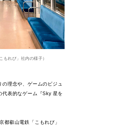
こもれび」社内の様子）
りの理念や、ゲームのビジュ
表的なゲーム『Sky 星を
、京都叡山電鉄「こもれび」