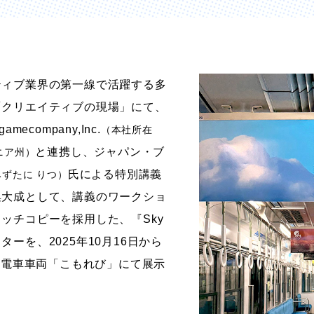
ストーリーマンガコース
芸術研究科
新世代マンガコース
デザイン研究科
キャラクターデザインコース
マンガ研究科
ティブ業界の第一線で活躍する多
アニメーションコース
人文学研究科
「クリエイティブの現場」にて、
ecompany,Inc.
（本社所在
と連携し、ジャパン・ブ
ニア州）
氏による特別講義
みずたに りつ）
集大成として、講義のワークショ
ッチコピーを採用した、『Sky
ーを、2025年10月16日から
叡山電車車両「こもれび」にて展示