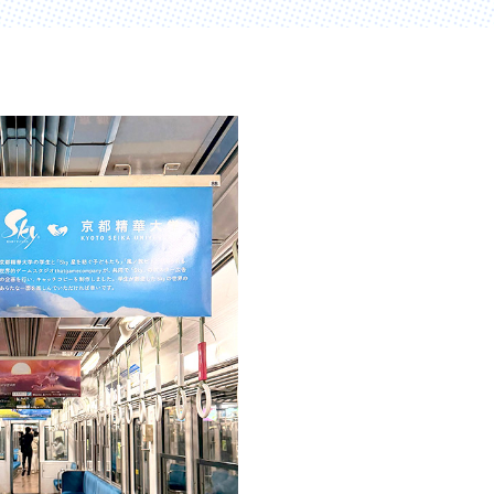
創造情報学部
（仮称・構想中／2028年
度開設予定）