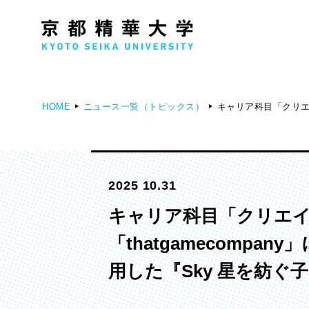
HOME
ニュース一覧（トピックス）
キャリア科目「クリエ
人文学部
メ
歴史コース
2025 10.31
文学コース
社会コース
キャリア科目「クリエ
国際文化コース
「thatgamecomp
国際日本学コース
用した『Sky 星を紡
デザイン学部
マ