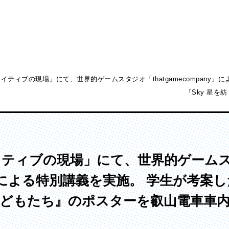
イティブの現場」にて、世界的ゲームスタジオ「thatgamecompany
『Sky 星
ディア表現学部
芸術学部
メディア表現学科
造形学科
イティブの現場」にて、世界的ゲーム
any」による特別講義を実施。 学生が考
ぐ子どもたち』のポスターを叡山電車車
ンガ学部
大学院