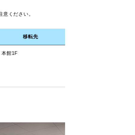
注意ください。
創造情報学部
（仮称・構想中／2028年
移転先
度開設予定）
本館1F