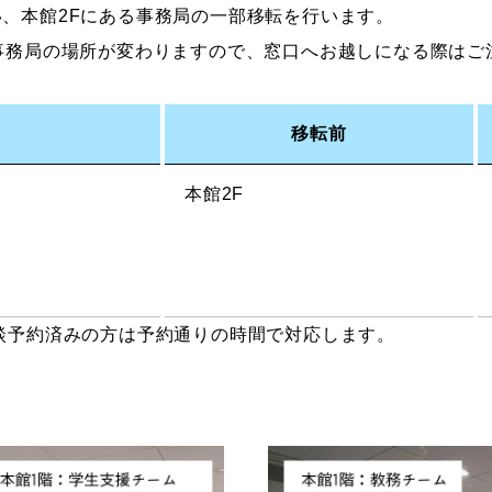
、本館2Fにある事務局の一部移転を行います。
ストーリーマンガコース
芸術研究科
事務局の場所が変わりますので、窓口へお越しになる際はご
新世代マンガコース
デザイン研究科
キャラクターデザインコース
マンガ研究科
移転前
アニメーションコース
人文学研究科
本館2F
談予約済みの方は予約通りの時間で対応します。