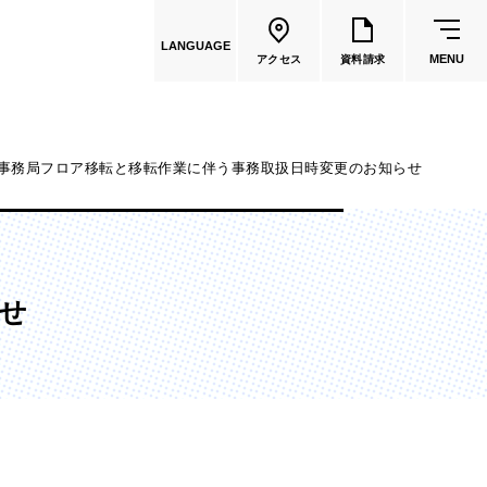
LANGUAGE
MENU
アクセス
資料請求
事務局フロア移転と移転作業に伴う事務取扱日時変更のお知らせ
共通教育
教員一覧
せ
国際文化学部
（2026年度募集停止）
カートゥーンコース
（2025年度募集停止）