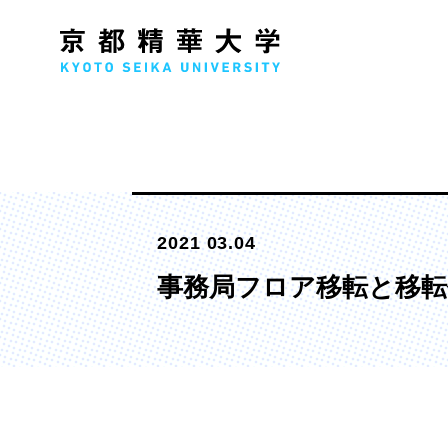
人文学部
メ
2021 03.04
歴史コース
文学コース
事務局フロア移転と移転
社会コース
国際文化コース
国際日本学コース
デザイン学部
マ