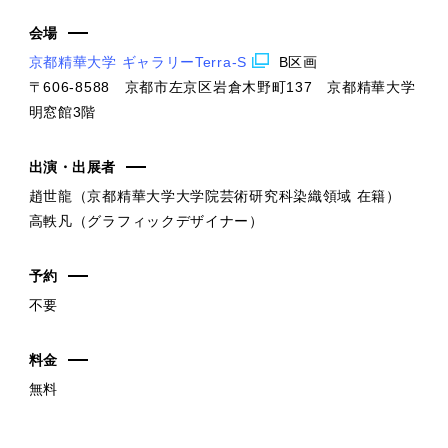
会場
京都精華大学 ギャラリーTerra-S
B区画
〒606-8588 京都市左京区岩倉木野町137 京都精華大学
明窓館3階
出演・出展者
趙世龍（京都精華大学大学院芸術研究科染織領域 在籍）
高軼凡（グラフィックデザイナー）
予約
不要
料金
無料