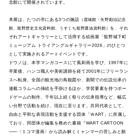
念館にて開催されています。
本展は、たつの市にある3つの施設
（霞城館・矢野勘治記念
を、それ
館、龍野歴史文化資料館、うすくち龍野醤油資料館）
ぞれアートギャラリーとして活用する絵画展「龍野城下町
ミュージアム トライアングルギャラリー2026」のひとつ
として実施されるアートイベントです。
ドウノは、本学マンガコースにて風刺画を学び、1997年に
卒業後、ハンコ職人や美術講師を経て2001年にフリーラン
スへ転身。全国の観光地の鳥観図や、新聞での伝説伝承の
連載コラムへの挿絵を手掛けるほか、学習要素を持つボー
ドゲームの制作、千年以上続く祭りの伝承指導など、幅広
い分野で活動を続け、現在に至ります。共同代表として、
自由と平和な表現活動を支援する団体「ＷART」に所属し
ており、同団体が編集を務めた書籍『WART CARTOON
⸺〈１コマ漫画〉から読み解くミャンマーの苦しみと願