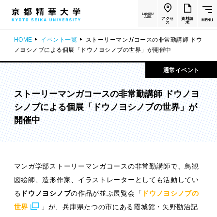
LANGU
AGE
アクセ
資料請
MENU
ス
求
HOME
イベント一覧
ストーリーマンガコースの非常勤講師 ドウ
ノヨシノブによる個展「ドウノヨシノブの世界」が開催中
通常イベント
ストーリーマンガコースの非常勤講師 ドウノヨ
シノブによる個展「ドウノヨシノブの世界」が
開催中
マンガ学部ストーリーマンガコースの非常勤講師で、鳥観
図絵師、造形作家、イラストレーターとしても活動してい
る
ドウノヨシノブ
の作品が並ぶ展覧会「
ドウノヨシノブの
世界
」が、兵庫県たつの市にある霞城館・矢野勘治記