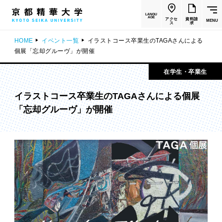
LANGU
AGE
アクセ
資料請
MENU
ス
求
HOME
イベント一覧
イラストコース卒業生のTAGAさんによる
個展「忘却グルーヴ」が開催
在学生・卒業生
イラストコース卒業生のTAGAさんによる個展
「忘却グルーヴ」が開催