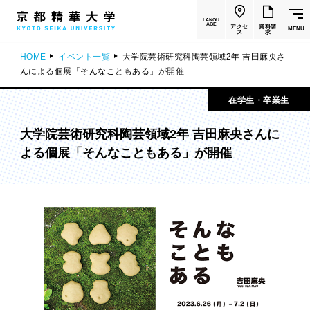
LANGU
AGE
アクセ
資料請
MENU
ス
求
HOME
イベント一覧
大学院芸術研究科陶芸領域2年 吉田麻央さ
んによる個展「そんなこともある」が開催
在学生・卒業生
大学院芸術研究科陶芸領域2年 吉田麻央さんに
よる個展「そんなこともある」が開催