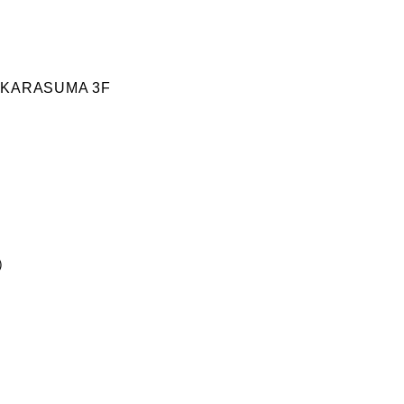
RASUMA 3F
）