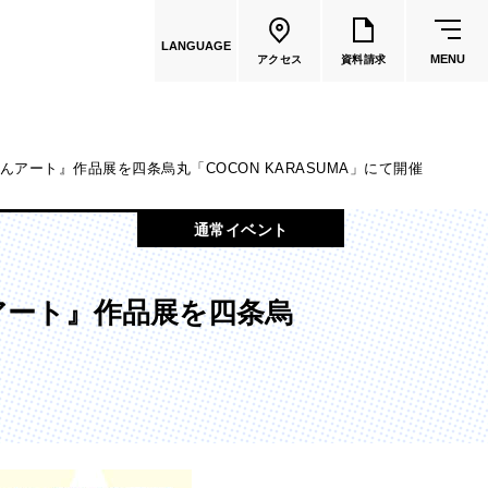
LANGUAGE
MENU
アクセス
資料請求
アート』作品展を四条烏丸「COCON KARASUMA」にて開催
共通教育
通常イベント
教員一覧
アート』作品展を四条烏
国際文化学部
（2026年度募集停止）
カートゥーンコース
（2025年度募集停止）