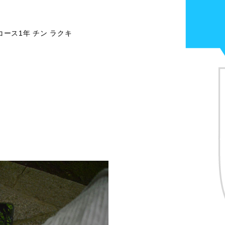
ース1年 チン ラクキ