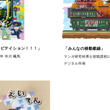
ンビテイション！！！」
「みんなの移動叡線」
年 寺川 楓馬
マンガ研究科博士前期課程1年 
デジタル作画