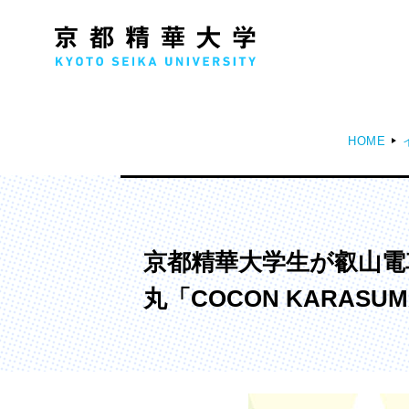
HOME
人文学部
メ
歴史コース
文学コース
京都精華大学生が叡山電
社会コース
丸「COCON KARAS
国際文化コース
国際日本学コース
デザイン学部
マ