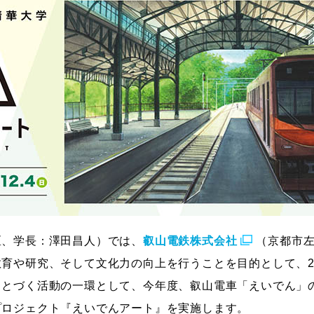
ストーリーマンガコース
芸術研究科
新世代マンガコース
デザイン研究科
キャラクターデザインコース
マンガ研究科
アニメーションコース
人文学研究科
区、学長：澤田昌人）では、
叡山電鉄株式会社
（京都市
育や研究、そして文化力の向上を行うことを目的として、20
もとづく活動の一環として、今年度、叡山電車「えいでん」
プロジェクト『えいでんアート』を実施します。