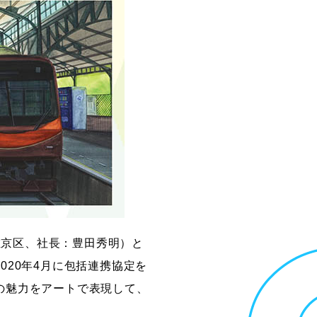
創造情報学部
（仮称・構想中／2028年
度開設予定）
左京区、社長：豊田秀明）と
20年4月に包括連携協定を
の魅力をアートで表現して、