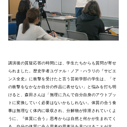
講演後の質疑応答の時間には、学生たちからも質問が寄せ
られました。歴史学者ユヴァル・ノア・ハラリの『サピエ
ンス全史』に衝撃を受けたと言う芸術学部の学生は、「そ
の衝撃をなかなか自分の作品に表せない」と悩みを打ち明
けると、森田さんは「無理に力んで自分自身のアウトプッ
トに変換していく必要はないかもしれない。体質の合う食
事は無理なく体内に吸収され、分解物が排泄されていくよ
うに、『体質に合う』思考からは自然と何かが生まれてく
る。自分の体質に合う思考や思考法を見つけることが大