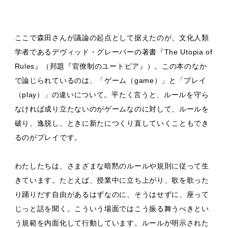
ここで森田さんが議論の起点として据えたのが、文化人類
学者であるデヴィッド・グレーバーの著書『The Utopia of
Rules』（邦題『官僚制のユートピア』）。この本のなか
で論じられているのは、「ゲーム（game）」と「プレイ
（play）」の違いについて。平たく言うと、ルールを守ら
なければ成り立たないのがゲームなのに対して、ルールを
破り、逸脱し、ときに新たにつくり直していくこともでき
るのがプレイです。
わたしたちは、さまざまな暗黙のルールや規則に従って生
きています。たとえば、授業中に立ち上がり、歌を歌った
り踊りだす自由があるはずなのに、そうはせずに、座って
じっと話を聞く。こういう場面ではこう振る舞うべきとい
う規範を内面化して行動しています。ルールが明示された